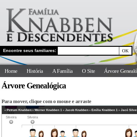
Encontre seus familiares:
Home
História
A Família
O Site
Árvore Genealó
Árvore Genealógica
Para mover, clique com o mouse e arraste