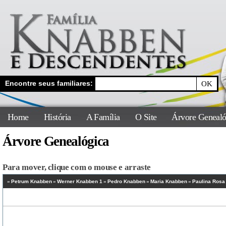
Encontre seus familiares:
Home
História
A Família
O Site
Árvore Genealó
Árvore Genealógica
Para mover, clique com o mouse e arraste