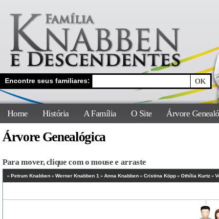
Encontre seus familiares:
Home
História
A Família
O Site
Árvore Genealó
Árvore Genealógica
Para mover, clique com o mouse e arraste