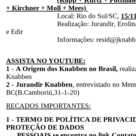
(Köpp + Kurtz + Pottmaie
+ Kirchner + Moll + Mees)
Local: Rio do Sul/SC,
15/1
Realização: Jurandir, Erolina, Er
e Edir
Informações: resid@jknabben
ASSISTA NO YOUTUBE:
1
-
A Origem dos Knabben no Brasil,
reali
Knabben
2 - Jurandir Knabben
, entrevistado no Mem
BC(B.Camboriú,31-1-20)
RECADOS IMPORTANTES:
1 - TERMO DE POLÍTICA DE PRIVACI
PROTEÇÃO DE DADOS
PESSOAIS se encontra no link Contatos