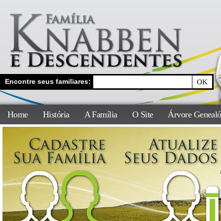
Encontre seus familiares:
Home
História
A Família
O Site
Árvore Genealó