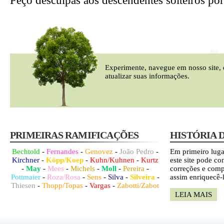
Peço desculpas aos descendentes solteiros por
Experimente, navegue em nosso site, 
atualizar suas informações.
PRIMEIRAS RAMIFICAÇÕES
HISTÓRIA 
Bechtold
-
Fernandes
-
Genovez
-
João Pedro
-
Em primeiro luga
Kirchner
-
Köpp/Koep
-
Kuhn/Kuhnen
-
Kurtz
este site pode con
-
May
-
Mees
-
Michels
-
Moll
-
Pereira
-
correções e comp
Pottmaier
-
Roza/Rosa
-
Sens
-
Silva
-
Silveira
-
assim enriquecê-
Thiesen
-
Thopp/Topas
-
Vargas
-
Zabotti/Zabot
LEIA MAIS